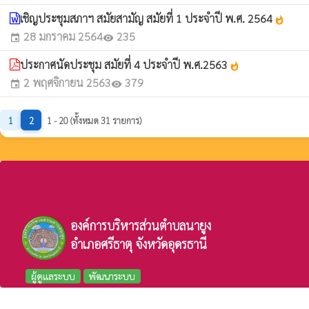
เชิญประชุมสภาฯ สมัยสามัญ สมัยที่ 1 ประจำปี พ.ศ. 2564
whatshot
28 มกราคม 2564
235
event
visibility
ประกาศนัดประชุม สมัยที่ 4 ประจำปี พ.ศ.2563
whatshot
2 พฤศจิกายน 2563
379
event
visibility
1
2
1 - 20 (ทั้งหมด 31 รายการ)
องค์การบริหารส่วนตำบลนายูง
อำเภอศรีธาตุ จังหวัดอุดรธานี
ผู้ดูแลระบบ
พัฒนาระบบ