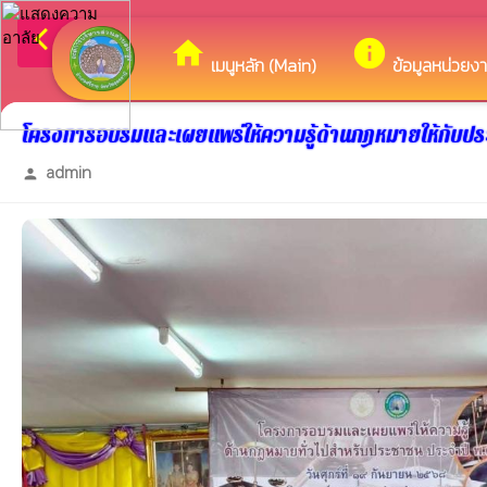
arrow_back_ios
ยินดีต้อนรับสู่เว
กลับเมนูหลัก
home
info
เมนูหลัก (Main)
ข้อมูลหน่วยง
โครงการอบรมและเผยแพร่ให้ความรู้ด้านกฎหมายให้กับป
admin
person