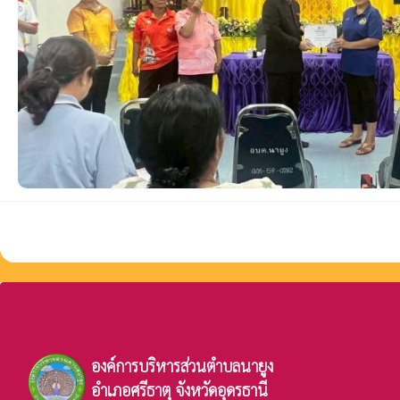
องค์การบริหารส่วนตำบลนายูง
อำเภอศรีธาตุ จังหวัดอุดรธานี