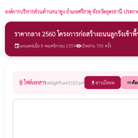
องค์การบริหารส่วนตำบลนายูง
อำเภอศรีธาตุ จังหวัดอุดรธานี
›
ประกาศจ
ราคากลาง 2560 โครงการก่อสร้างถนนลูกรังเข้าพื้
เผยแพร่เมื่อ 8 พฤศจิกายน 2559
เปิดอ่าน 700 ครั้ง
event
visibility
ไฟล์เอกสาร
attach_file
ดาวน์โหลด
คัด
rjkKjgMTue43103.pdf
file_download
link