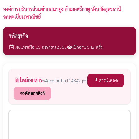
องค์การบริหารส่วนตำบลนายูง
อำเภอศรีธาตุ จังหวัดอุดรธานี
›
จดทะเบียนพาณิชย์
รหัสธุรกิจ
เผยแพร่เมื่อ 15 เมษายน 2563
เปิดอ่าน 542 ครั้ง
event
visibility
ไฟล์เอกสาร
attach_file
ดาวน์โหลด
wAqnqhAThu114342.pdf
file_download
คัดลอกลิงก์
link