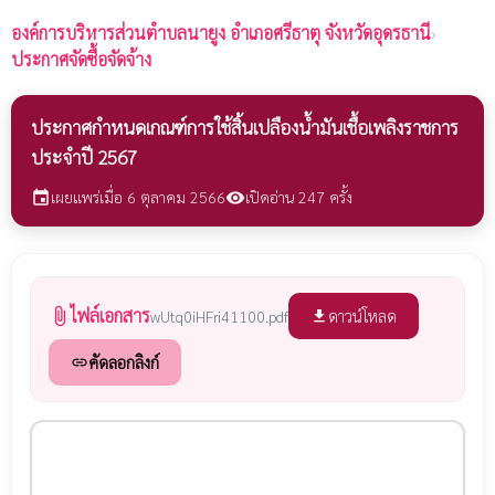
องค์การบริหารส่วนตำบลนายูง
อำเภอศรีธาตุ จังหวัดอุดรธานี
›
ประกาศจัดซื้อจัดจ้าง
ประกาศกำหนดเกณฑ์การใช้สิ้นเปลืองน้ำมันเชื้อเพลิงราชการ
ประจำปี 2567
เผยแพร่เมื่อ 6 ตุลาคม 2566
เปิดอ่าน 247 ครั้ง
event
visibility
ไฟล์เอกสาร
attach_file
ดาวน์โหลด
wUtq0iHFri41100.pdf
file_download
คัดลอกลิงก์
link