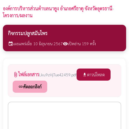
องค์การบริหารส่วนตำบลนายูง
อำเภอศรีธาตุ จังหวัดอุดรธานี
›
โครงการ/ผลงาน
กิจกรรมปลูกสมันไพร
เผยแพร่เมื่อ 10 มิถุนายน 2567
เปิดอ่าน 159 ครั้ง
event
visibility
ไฟล์เอกสาร
attach_file
ดาวน์โหลด
Lku9zHjTue42459.pdf
file_download
คัดลอกลิงก์
link