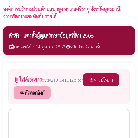
องค์การบริหารส่วนตำบลนายูง
อำเภอศรีธาตุ จังหวัดอุดรธานี
›
งานพัฒนาและจัดเก็บรายได้
คำสั่ง - แต่งตั้งผู้ดูแลรักษาข้อมูลที่ดิน 2568
เผยแพร่เมื่อ 14 ตุลาคม 2567
เปิดอ่าน 264 ครั้ง
event
visibility
ไฟล์เอกสาร
attach_file
ดาวน์โหลด
xMsX2e0Tue11128.pdf
file_download
คัดลอกลิงก์
link