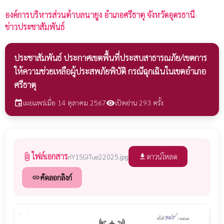
องค์การบริหารส่วนตำบลนายูง
อำเภอศรีธาตุ จังหวัดอุดรธานี
›
ข่าวประชาสัมพันธ์
ประชาสัมพันธ์ ประกาศเขตพื้นที่ประสบสาธารณภัย/เขตการ
ให้ความช่วยเหลือผู้ประสพภัยพิบัติ กรณีฉุกเฉินในเขตอำเภอ
ศรีธาตุ
เผยแพร่เมื่อ 14 ตุลาคม 2567
เปิดอ่าน 293 ครั้ง
event
visibility
ไฟล์เอกสาร
attach_file
ดาวน์โหลด
riY1SGITue22025.jpg
file_download
คัดลอกลิงก์
link