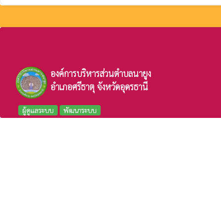
องค์การบริหารส่วนตำบลนายูง
อำเภอศรีธาตุ จังหวัดอุดรธานี
ผู้ดูแลระบบ
พัฒนาระบบ