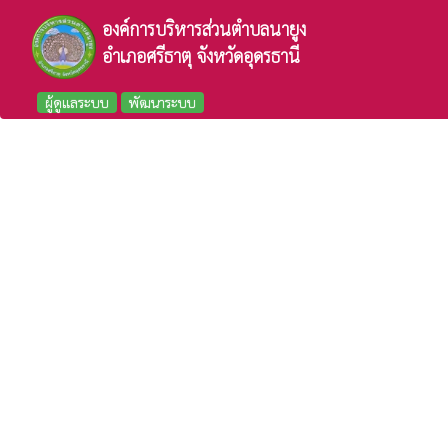
องค์การบริหารส่วนตำบลนายูง
อำเภอศรีธาตุ จังหวัดอุดรธานี
ผู้ดูแลระบบ
พัฒนาระบบ